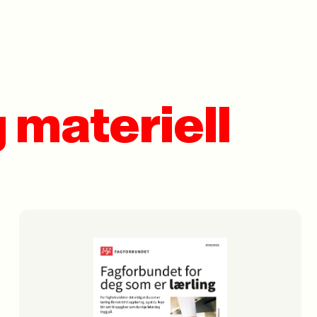
 materiell
ør søk