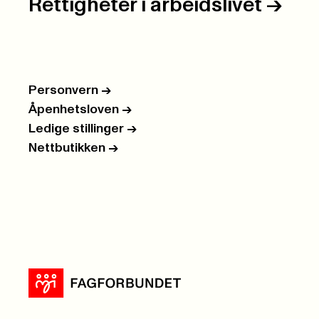
Rettigheter i arbeidslivet
->
Personvern
->
Åpenhetsloven
->
Ledige stillinger
->
Nettbutikken
->