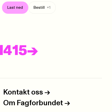
Last ned
Bestill
+1
Neste
14
15
->
Kontakt oss
->
Om Fagforbundet
->