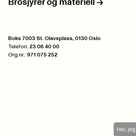
Brosjyrer og materiell
->
Postboks:
Boks 7003 St. Olavsplass, 0130 Oslo
Telefon:
23 06 40 00
Org.nr.:
971 075 252
Hei, je