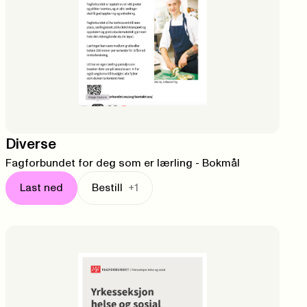
Diverse
Fagforbundet for deg som er lærling - Bokmål
Last ned
Bestill
+1