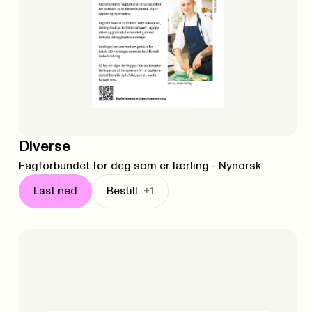
Diverse
Fagforbundet for deg som er lærling - Nynorsk
Last ned
Bestill
+1