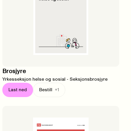
Brosjyre
Yrkesseksjon helse og sosial - Seksjonsbrosjyre
Last ned
Bestill
+1