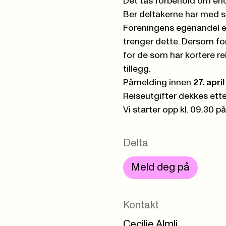
Det tas forbehold om en
Ber deltakerne har med s
Foreningens egenandel er
trenger dette. Dersom f
for de som har kortere reis
tillegg.
Påmelding innen
27. apri
Reiseutgifter dekkes ette
Vi starter opp kl. 09.30 
Delta
Meld deg på
Kontakt
Cecilie Almli