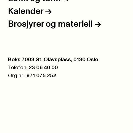
Kalender
->
Brosjyrer og materiell
->
Postboks:
Boks 7003 St. Olavsplass, 0130 Oslo
Telefon:
23 06 40 00
Org.nr.:
971 075 252