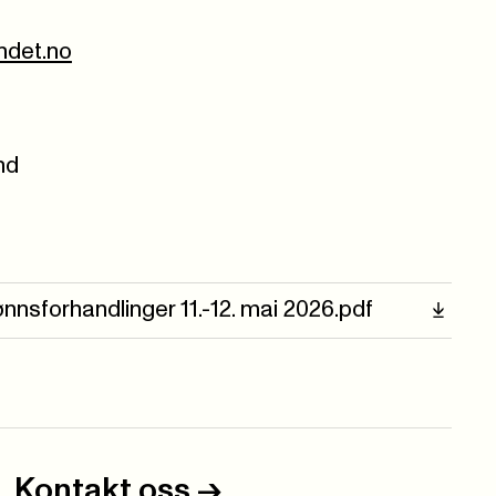
undet.no
nd
lønnsforhandlinger 11.-12. mai 2026.pdf
Kontakt oss
->