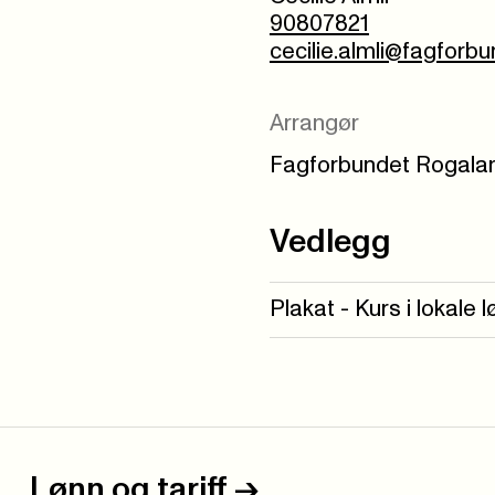
90807821
cecilie.almli@fagforb
Arrangør
Fagforbundet Rogala
Vedlegg
Plakat - Kurs i lokale 
Lønn og tariff
->