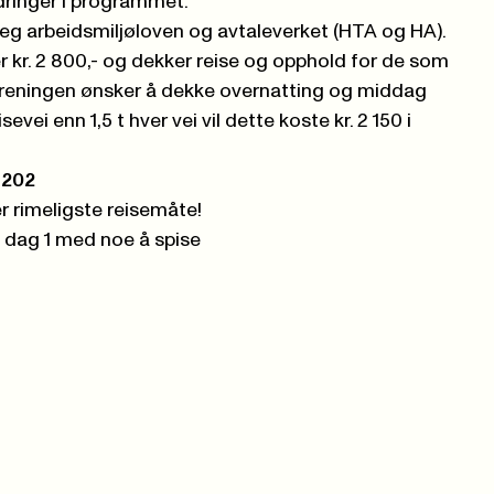
dringer i programmet.
eg arbeidsmiljøloven og avtaleverket (HTA og HA).
 kr. 2 800,- og dekker reise og opphold for de som
oreningen ønsker å dekke overnatting og middag
evei enn 1,5 t hver vei vil dette koste kr. 2 150 i
l 202
r rimeligste reisemåte!
på dag 1 med noe å spise