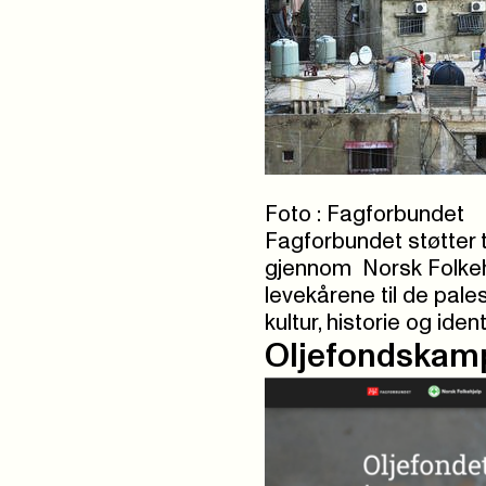
Foto : Fagforbundet
Fagforbundet støtter 
gjennom Norsk Folkehj
levekårene til de pale
kultur, historie og ident
Oljefondskam