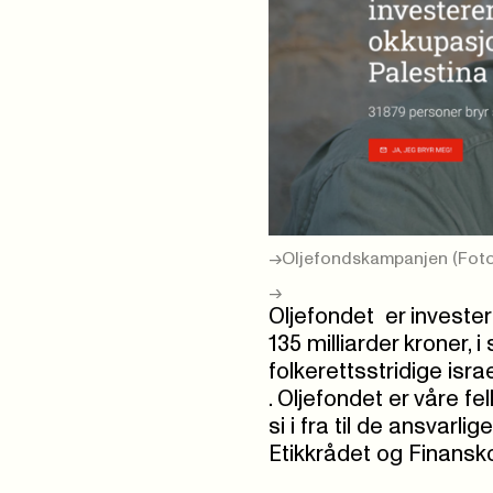
Oljefondskampanjen (Fot
Oljefondet er investert
135 milliarder kroner, i
folkerettsstridige isr
. Oljefondet er våre 
si i fra til de ansvarl
Etikkrådet og Finansk