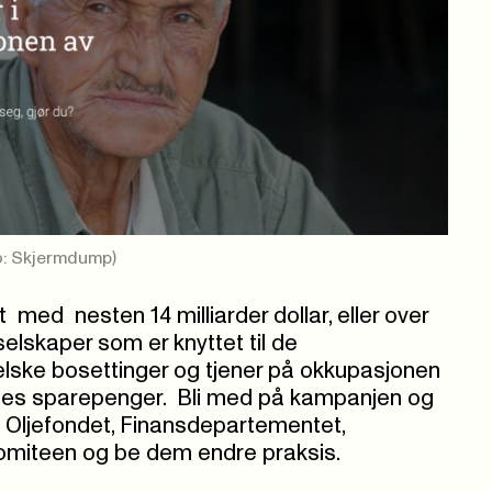
o: Skjermdump)
 med nesten 14 milliarder dollar, eller over
 selskaper som er knyttet til de
aelske bosettinger og tjener på okkupasjonen
felles sparepenger. Bli med på kampanjen og
ige Oljefondet, Finansdepartementet,
omiteen og be dem endre praksis.