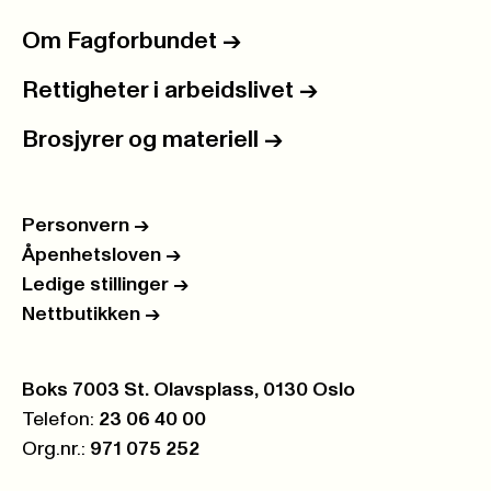
Om Fagforbundet
->
Rettigheter i arbeidslivet
->
Brosjyrer og materiell
->
Personvern
->
Åpenhetsloven
->
Ledige stillinger
->
Nettbutikken
->
Postboks:
Boks 7003 St. Olavsplass, 0130 Oslo
Telefon:
23 06 40 00
Org.nr.:
971 075 252