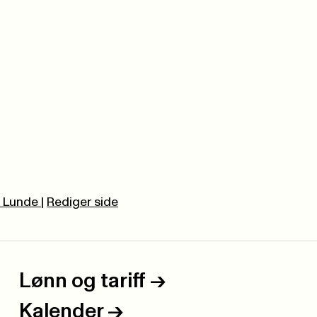
a Lunde
|
Rediger side
Lønn og tariff
->
Kalender
->