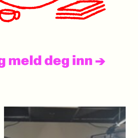
og meld deg inn
->