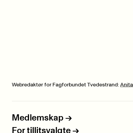
Webredaktør for Fagforbundet Tvedestrand:
Anit
Medlemskap
->
For tillitsvalgte
->