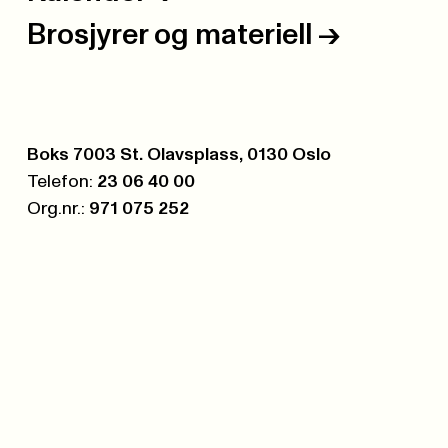
Brosjyrer og materiell
->
Postboks:
Boks 7003 St. Olavsplass, 0130 Oslo
Telefon:
23 06 40 00
Org.nr.:
971 075 252