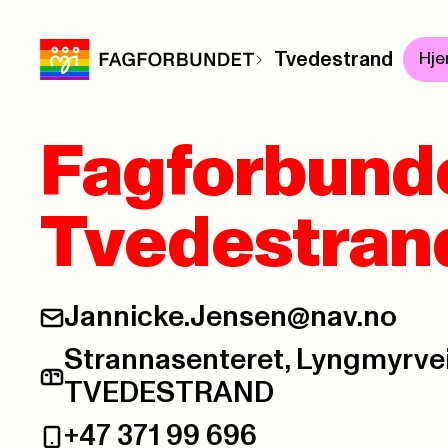
Tvedestrand
Hj
Fagforbund
Tvedestran
Jannicke.Jensen@nav.no
E-post:
Strannasenteret, Lyngmyrvei
Postadresse:
TVEDESTRAND
+47 371 99 696