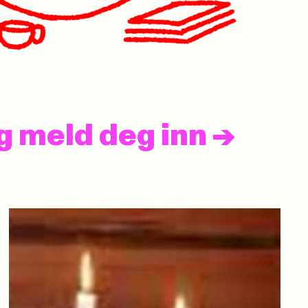
og meld deg inn
->