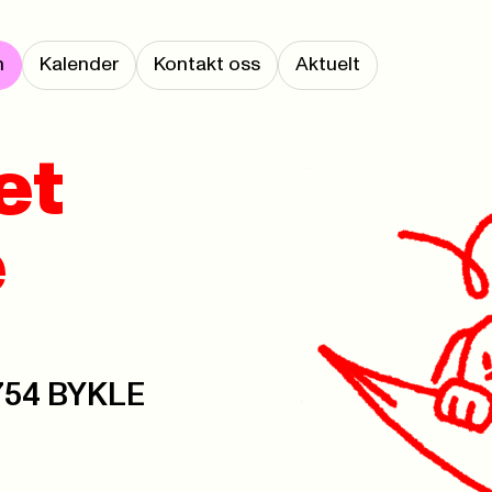
m
Kalender
Kontakt oss
Aktuelt
et
e
4754 BYKLE