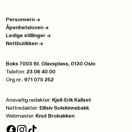
Personvern
->
Åpenhetsloven
->
Ledige stillinger
->
Nettbutikken
->
Postboks:
Boks 7003 St. Olavsplass, 0130 Oslo
Telefon:
23 06 40 00
Org.nr.:
971 075 252
Ansvarlig redaktør:
Kjell-Erik Kallset
Nettredaktør:
Ellisiv Solskinnsbakk
Webmaster:
Knut Brobakken