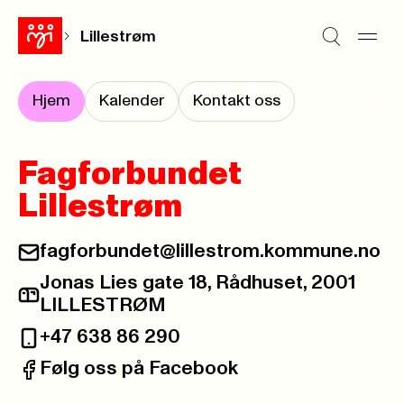
Lillestrøm
Hjem
Kalender
Kontakt oss
Fagforbundet
Lillestrøm
fagforbundet@lillestrom.kommune.no
E-post:
Jonas Lies gate 18, Rådhuset, 2001
Postadresse:
LILLESTRØM
+47 638 86 290
Telefon:
Følg oss på Facebook
Facebook: