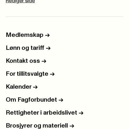
Rediger side
Medlemskap
->
Lønn og tariff
->
Kontakt oss
->
For tillitsvalgte
->
Kalender
->
Om Fagforbundet
->
Rettigheter i arbeidslivet
->
Brosjyrer og materiell
->