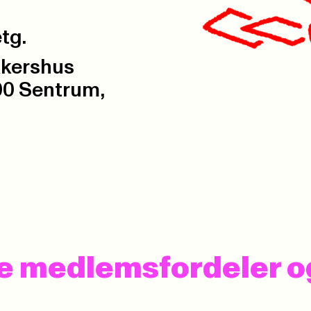
tg.
Akershus
00 Sentrum,
 se medlemsfordeler 