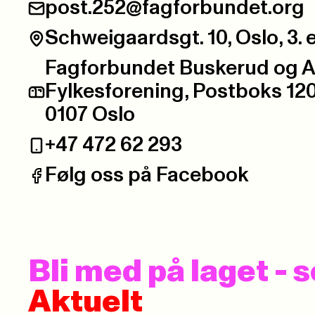
post.252@fagforbundet.org
E-post:
Schweigaardsgt. 10, Oslo, 3. e
Besøksadresse:
Fagforbundet Buskerud og 
Fylkesforening, Postboks 12
Postadresse:
0107 Oslo
+47 472 62 293
Telefon:
Følg oss på Facebook
Facebook:
Bli med på laget -
Aktuelt