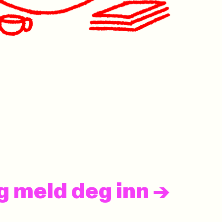
og meld deg inn
->