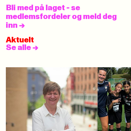
Bli med på laget - se
medlemsfordeler og meld deg
inn
->
Aktuelt
Se alle
->