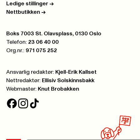
Ledige stillinger
->
Nettbutikken
->
Postboks:
Boks 7003 St. Olavsplass, 0130 Oslo
Telefon:
23 06 40 00
Org.nr.:
971 075 252
Ansvarlig redaktør:
Kjell-Erik Kallset
Nettredaktør:
Ellisiv Solskinnsbakk
Webmaster:
Knut Brobakken