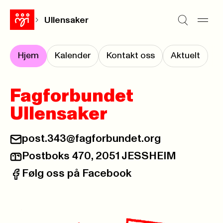
Ullensaker
Hjem
Kalender
Kontakt oss
Aktuelt
Fagforbundet
Ullensaker
post.343@fagforbundet.org
E-post:
Postboks 470, 2051 JESSHEIM
Postadresse:
Følg oss på Facebook
Facebook: