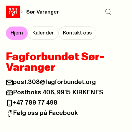
Sør-Varanger
Hjem
Kalender
Kontakt oss
Fagforbundet Sør-
Varanger
post.308@fagforbundet.org
E-post:
Postboks 406, 9915 KIRKENES
Postadresse:
+47 789 77 498
Telefon:
Følg oss på Facebook
Facebook: