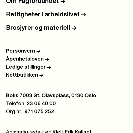
Om Fagforbundet
->
Rettigheter i arbeidslivet
->
Brosjyrer og materiell
->
Personvern
->
Åpenhetsloven
->
Ledige stillinger
->
Nettbutikken
->
Postboks:
Boks 7003 St. Olavsplass, 0130 Oslo
Telefon:
23 06 40 00
Org.nr.:
971 075 252
Ansvarlig redaktør:
Kjell-Erik Kallset