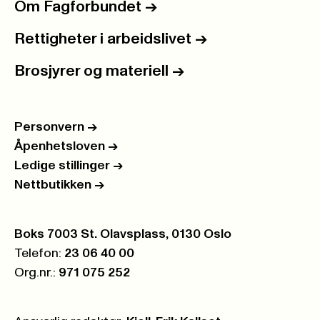
Om Fagforbundet
->
Rettigheter i arbeidslivet
->
Brosjyrer og materiell
->
Personvern
->
Åpenhetsloven
->
Ledige stillinger
->
Nettbutikken
->
Postboks:
Boks 7003 St. Olavsplass, 0130 Oslo
Telefon:
23 06 40 00
Org.nr.:
971 075 252