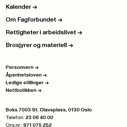
Kalender
->
Om Fagforbundet
->
Rettigheter i arbeidslivet
->
Brosjyrer og materiell
->
Personvern
->
Åpenhetsloven
->
Ledige stillinger
->
Nettbutikken
->
Postboks:
Boks 7003 St. Olavsplass, 0130 Oslo
Telefon:
23 06 40 00
Org.nr.:
971 075 252