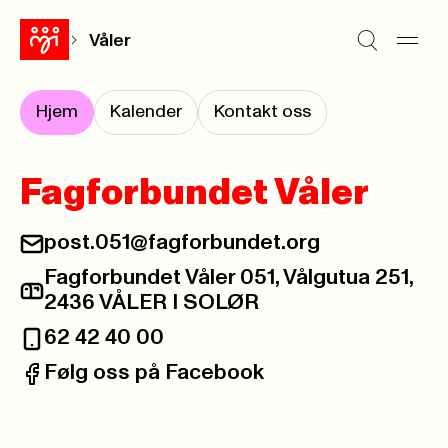
Våler
Hjem
Kalender
Kontakt oss
Fagforbundet Våler
post.051@fagforbundet.org
E-post:
Fagforbundet Våler 051, Vålgutua 251,
Postadresse:
2436 VÅLER I SOLØR
62 42 40 00
Telefon:
Følg oss på Facebook
Facebook: