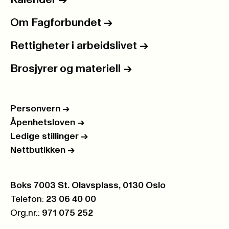
Kalender
->
Om Fagforbundet
->
Rettigheter i arbeidslivet
->
Brosjyrer og materiell
->
Personvern
->
Åpenhetsloven
->
Ledige stillinger
->
Nettbutikken
->
Postboks:
Boks 7003 St. Olavsplass, 0130 Oslo
Telefon:
23 06 40 00
Org.nr.:
971 075 252