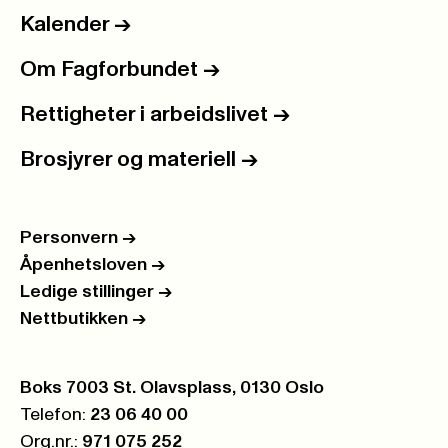
Kalender
->
Om Fagforbundet
->
Rettigheter i arbeidslivet
->
Brosjyrer og materiell
->
Personvern
->
Åpenhetsloven
->
Ledige stillinger
->
Nettbutikken
->
Postboks:
Boks 7003 St. Olavsplass, 0130 Oslo
Telefon:
23 06 40 00
Org.nr.:
971 075 252