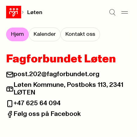
Løten
Hjem
Kalender
Kontakt oss
Fagforbundet Løten
post.202@fagforbundet.org
E-post:
Løten Kommune, Postboks 113, 2341
Postadresse:
LØTEN
+47 625 64 094
Telefon:
Følg oss på Facebook
Facebook: