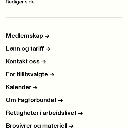
Rediger side
Medlemskap
->
Lønn og tariff
->
Kontakt oss
->
For tillitsvalgte
->
Kalender
->
Om Fagforbundet
->
Rettigheter i arbeidslivet
->
Brosjyrer og materiell
->