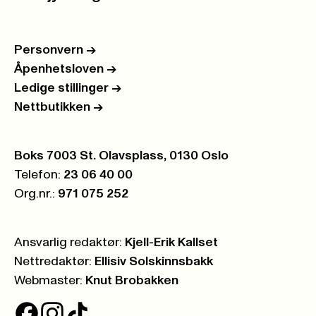
Personvern
->
Åpenhetsloven
->
Ledige stillinger
->
Nettbutikken
->
Postboks:
Boks 7003 St. Olavsplass, 0130 Oslo
Telefon:
23 06 40 00
Org.nr.:
971 075 252
Ansvarlig redaktør:
Kjell-Erik Kallset
Nettredaktør:
Ellisiv Solskinnsbakk
Webmaster:
Knut Brobakken