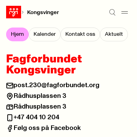
Kongsvinger
Hjem
Kalender
Kontakt oss
Aktuelt
Fagforbundet
Kongsvinger
post.230@fagforbundet.org
E-post:
Rådhusplassen 3
Besøksadresse:
Rådhusplassen 3
Postadresse:
+47 404 10 204
Telefon:
Følg oss på Facebook
Facebook: