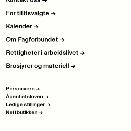
Kontakt oss
->
For tillitsvalgte
->
Kalender
->
Om Fagforbundet
->
Rettigheter i arbeidslivet
->
Brosjyrer og materiell
->
Personvern
->
Åpenhetsloven
->
Ledige stillinger
->
Nettbutikken
->