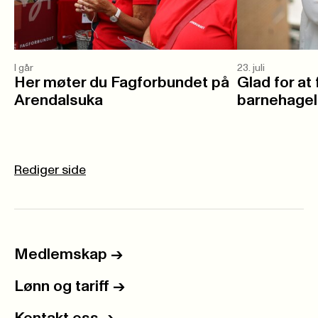
I går
23. juli
Her møter du Fagforbundet på
Glad for at f
Arendalsuka
barnehage
Rediger side
Medlemskap
->
Lønn og tariff
->