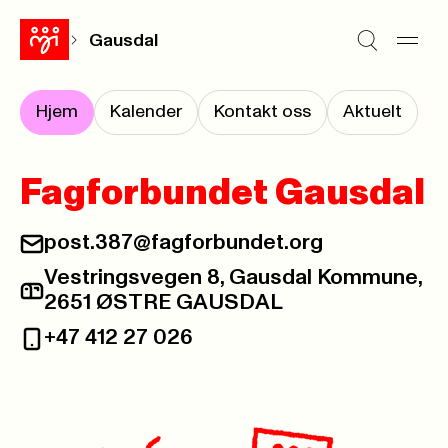
Gausdal
Hjem
Kalender
Kontakt oss
Aktuelt
Fagforbundet Gausdal
post.387@fagforbundet.org
E-post:
Vestringsvegen 8, Gausdal Kommune,
Postadresse:
2651 ØSTRE GAUSDAL
+47 412 27 026
Telefon: