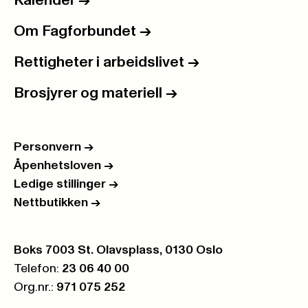
Kalender
->
Om Fagforbundet
->
Rettigheter i arbeidslivet
->
Brosjyrer og materiell
->
Personvern
->
Åpenhetsloven
->
Ledige stillinger
->
Nettbutikken
->
Postboks:
Boks 7003 St. Olavsplass, 0130 Oslo
Telefon:
23 06 40 00
Org.nr.:
971 075 252