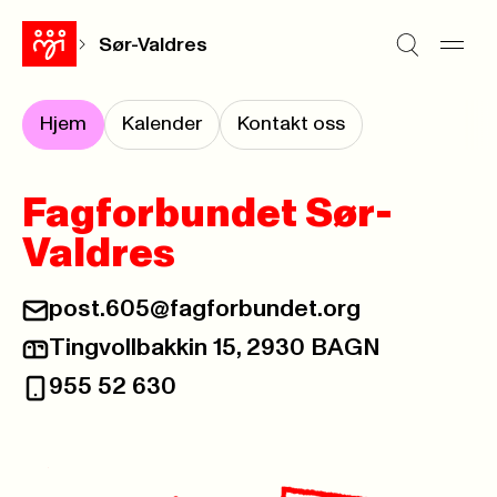
Sør-Valdres
Hjem
Kalender
Kontakt oss
Fagforbundet Sør-
Valdres
post.605@fagforbundet.org
E-post:
Tingvollbakkin 15, 2930 BAGN
Postadresse:
955 52 630
Telefon: