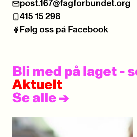
post.167@fagforbundet.org
E-post:
415 15 298
Telefon:
Følg oss på Facebook
Facebook:
Bli med på laget -
Aktuelt
Se alle
->