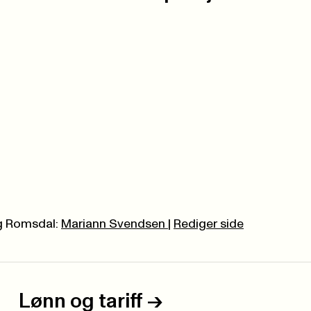
g Romsdal:
Mariann Svendsen
|
Rediger side
Lønn og tariff
->