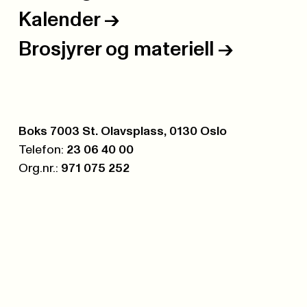
Kalender
->
Brosjyrer og materiell
->
Postboks:
Boks 7003 St. Olavsplass, 0130 Oslo
Telefon:
23 06 40 00
Org.nr.:
971 075 252