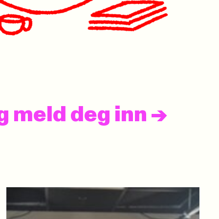
og meld deg inn
->