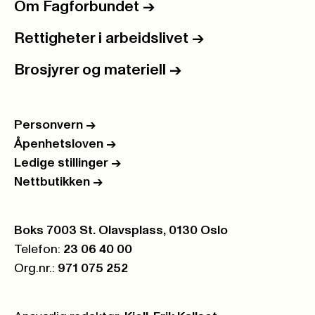
Om Fagforbundet
->
Rettigheter i arbeidslivet
->
Brosjyrer og materiell
->
Personvern
->
Åpenhetsloven
->
Ledige stillinger
->
Nettbutikken
->
Postboks:
Boks 7003 St. Olavsplass, 0130 Oslo
Telefon:
23 06 40 00
Org.nr.:
971 075 252