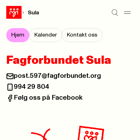
Sula
Hjem
Kalender
Kontakt oss
Fagforbundet Sula
post.597@fagforbundet.org
E-post:
994 29 804
Telefon:
Følg oss på Facebook
Facebook: