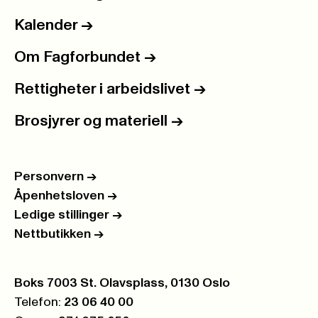
Kalender
->
Om Fagforbundet
->
Rettigheter i arbeidslivet
->
Brosjyrer og materiell
->
Personvern
->
Åpenhetsloven
->
Ledige stillinger
->
Nettbutikken
->
Postboks:
Boks 7003 St. Olavsplass, 0130 Oslo
Telefon:
23 06 40 00