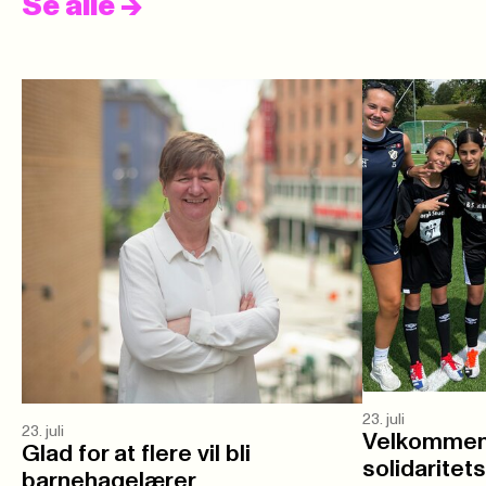
Se alle
->
23. juli
23. juli
Velkommen 
Glad for at flere vil bli
solidaritet
barnehagelærer