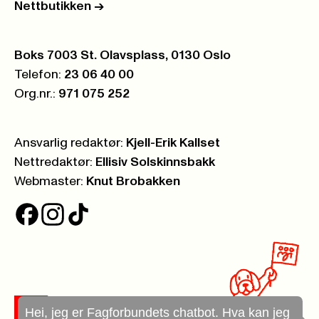
Nettbutikken
->
Postboks:
Boks 7003 St. Olavsplass, 0130 Oslo
Telefon:
23 06 40 00
Org.nr.:
971 075 252
Ansvarlig redaktør:
Kjell-Erik Kallset
Nettredaktør:
Ellisiv Solskinnsbakk
Webmaster:
Knut Brobakken
Hei, jeg er Fagforbundets chatbot. Hva kan jeg