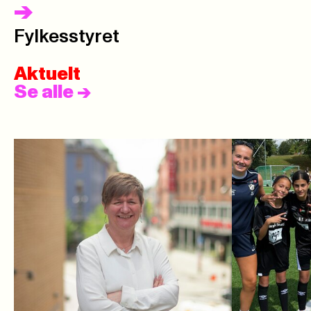
->
Fylkesstyret
Aktuelt
Se alle
->