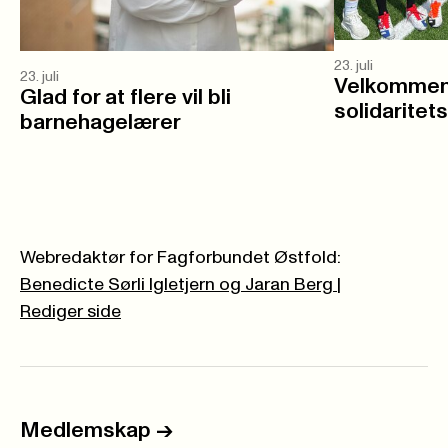
23. juli
23. juli
Velkommen 
Glad for at flere vil bli
solidaritet
barnehagelærer
Webredaktør for Fagforbundet Østfold:
Benedicte Sørli Igletjern og Jaran Berg
|
Rediger side
Medlemskap
->