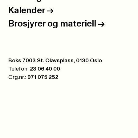
Kalender
->
Brosjyrer og materiell
->
Postboks:
Boks 7003 St. Olavsplass, 0130 Oslo
Telefon:
23 06 40 00
Org.nr.:
971 075 252