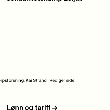
rpsforening:
Kai Strand
|
Rediger side
Lønn og tariff
->