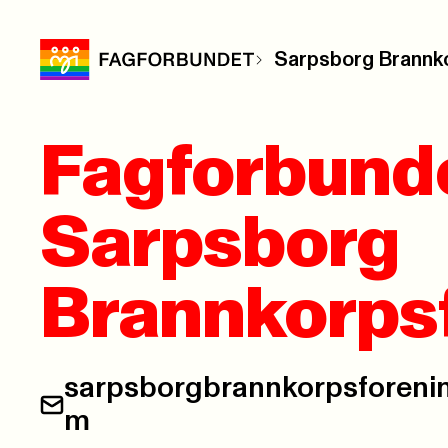
Sarpsborg Brannk
Fagforbund
Sarpsborg
Brannkorps
sarpsborgbrannkorpsforeni
E-post:
m