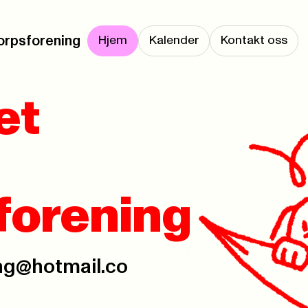
orpsforening
Hjem
Kalender
Kontakt oss
et
forening
ng@hotmail.co