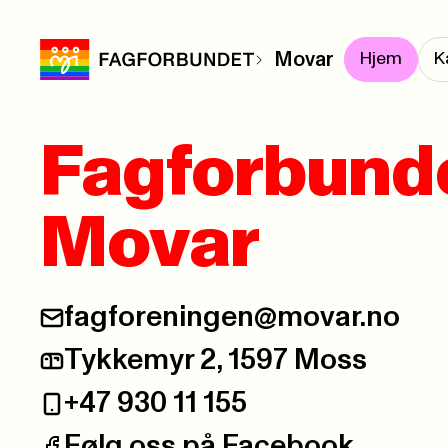
Movar
Hjem
K
Fagforbund
Movar
fagforeningen@movar.no
E-post:
Tykkemyr 2, 1597 Moss
Postadresse:
+47 930 11 155
Telefon:
Følg oss på Facebook