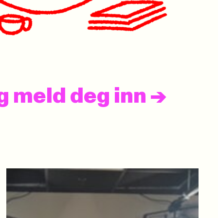
og meld deg inn
->