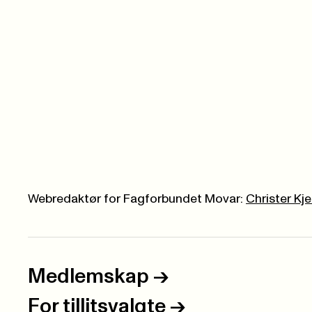
Webredaktør for Fagforbundet Movar:
Christer Kj
Medlemskap
->
For tillitsvalgte
->