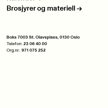
Brosjyrer og materiell
->
Postboks:
Boks 7003 St. Olavsplass, 0130 Oslo
Telefon:
23 06 40 00
Org.nr.:
971 075 252