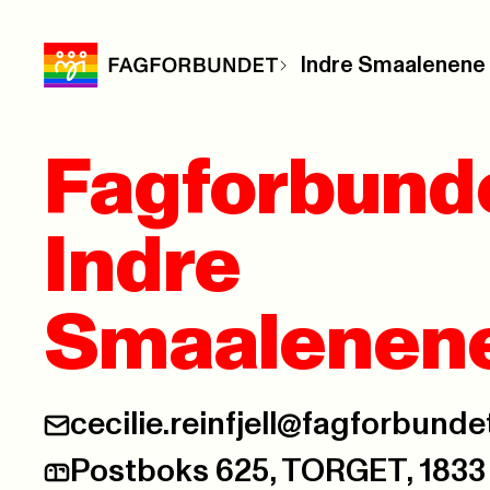
Indre Smaalenene
Fagforbund
Indre
Smaalenen
cecilie.reinfjell@fagforbunde
E-post:
Postboks 625, TORGET, 183
Postadresse: