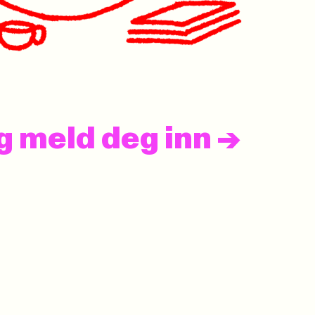
og meld deg inn
->