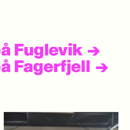
på Fuglevik
å Fagerfjell