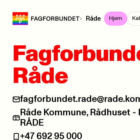
Råde
Hjem
Ka
Fagforbund
Råde
fagforbundet.rade@rade.k
E-post:
Råde Kommune, Rådhuset - P
Postadresse:
RÅDE
+47 692 95 000