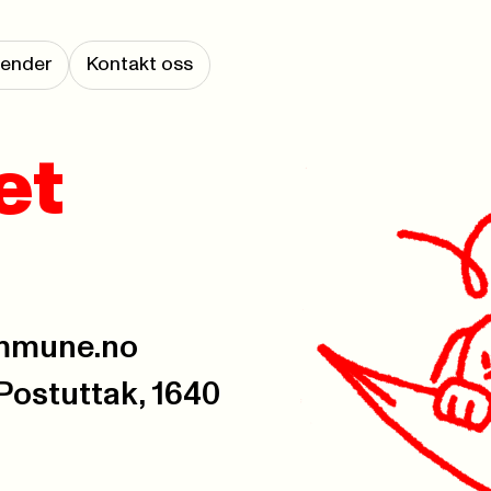
lender
Kontakt oss
et
ommune.no
ostuttak, 1640