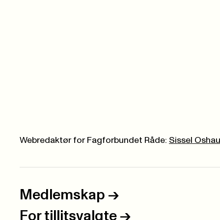
Webredaktør for Fagforbundet Råde:
Sissel Osha
Medlemskap
->
For tillitsvalgte
->