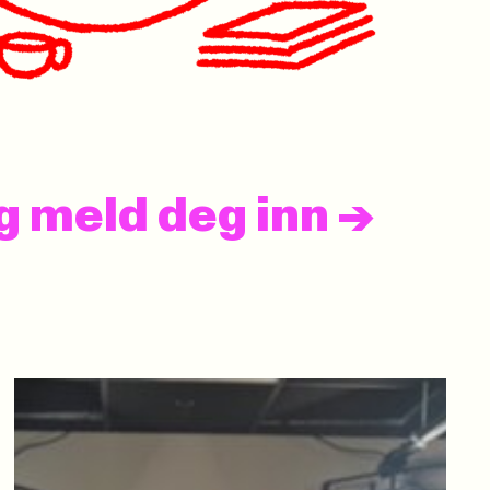
og meld deg inn
->