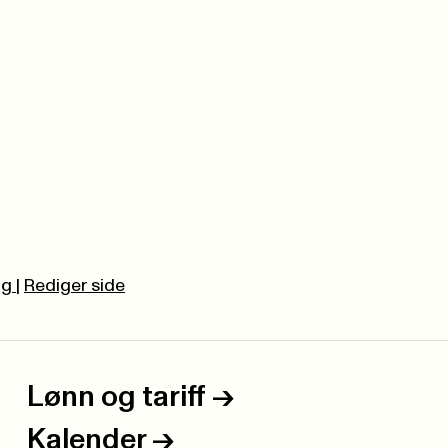
ug
|
Rediger side
Lønn og tariff
->
Kalender
->