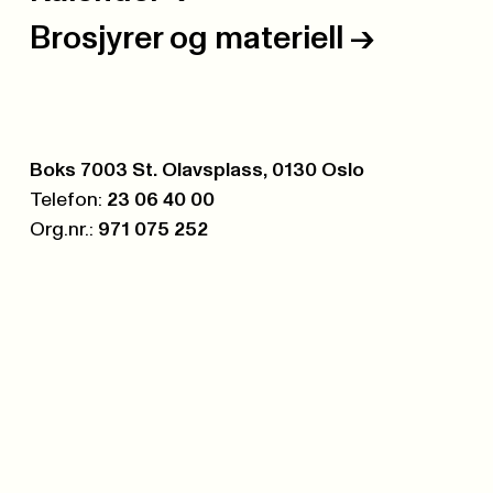
Brosjyrer og materiell
->
Postboks:
Boks 7003 St. Olavsplass, 0130 Oslo
Telefon:
23 06 40 00
Org.nr.:
971 075 252