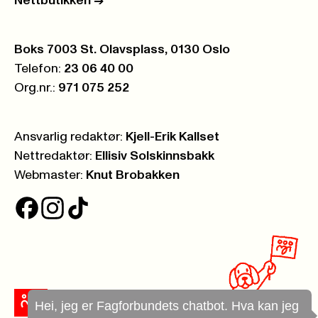
Nettbutikken
->
Postboks:
Boks 7003 St. Olavsplass, 0130 Oslo
Telefon:
23 06 40 00
Org.nr.:
971 075 252
Ansvarlig redaktør:
Kjell-Erik Kallset
Nettredaktør:
Ellisiv Solskinnsbakk
Webmaster:
Knut Brobakken
Hei, jeg er Fagforbundets chatbot. Hva kan jeg