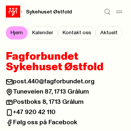
Sykehuset Østfold
Hjem
Kalender
Kontakt oss
Aktuelt
Fagforbundet
Sykehuset Østfold
post.440@fagforbundet.org
E-post:
Tuneveien 87, 1713 Grålum
Besøksadresse:
Postboks 8, 1713 Grålum
Postadresse:
+47 920 42 110
Telefon:
Følg oss på Facebook
Facebook: