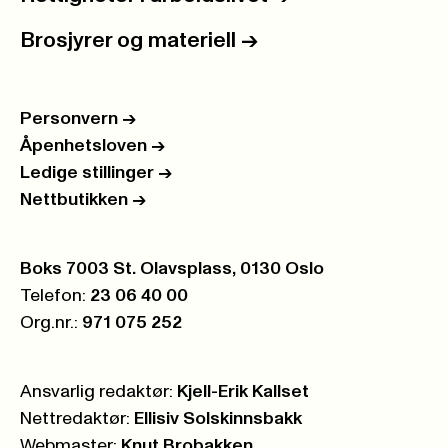
Brosjyrer og materiell
->
Personvern
->
Åpenhetsloven
->
Ledige stillinger
->
Nettbutikken
->
Postboks:
Boks 7003 St. Olavsplass, 0130 Oslo
Telefon:
23 06 40 00
Org.nr.:
971 075 252
Ansvarlig redaktør:
Kjell-Erik Kallset
Nettredaktør:
Ellisiv Solskinnsbakk
Webmaster:
Knut Brobakken