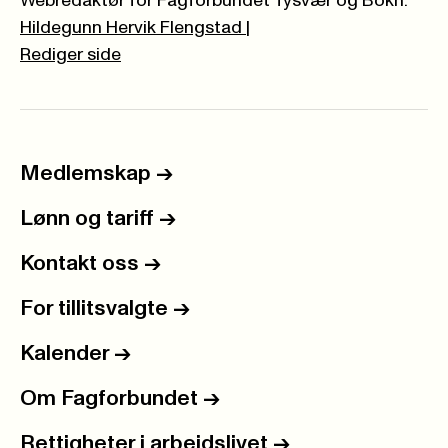
Webredaktør for Fagforbundet Tysvær og Bokn:
Hildegunn Hervik Flengstad
|
Rediger side
Medlemskap
->
Lønn og tariff
->
Kontakt oss
->
For tillitsvalgte
->
Kalender
->
Om Fagforbundet
->
Rettigheter i arbeidslivet
->