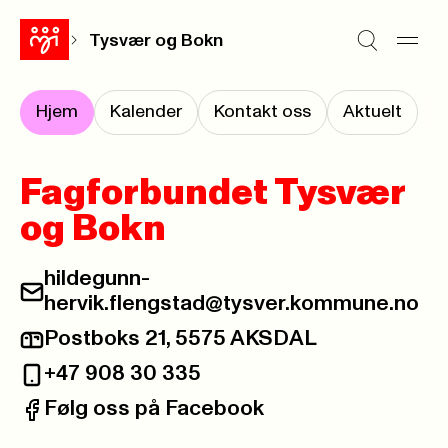
Tysvær og Bokn
Hjem
Kalender
Kontakt oss
Aktuelt
Fagforbundet Tysvær
og Bokn
hildegunn-
E-post:
hervik.flengstad@tysver.kommune.no
Postboks 21, 5575 AKSDAL
Postadresse:
+47 908 30 335
Telefon:
Følg oss på Facebook
Facebook: