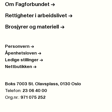
Om Fagforbundet
->
Rettigheter i arbeidslivet
->
Brosjyrer og materiell
->
Personvern
->
Åpenhetsloven
->
Ledige stillinger
->
Nettbutikken
->
Postboks:
Boks 7003 St. Olavsplass, 0130 Oslo
Telefon:
23 06 40 00
Org.nr.:
971 075 252