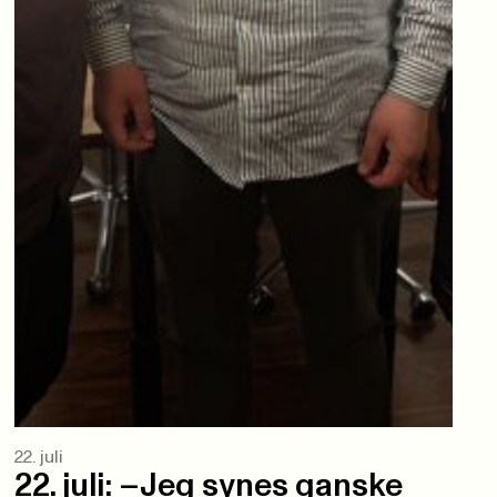
22. juli
22. juli: –Jeg synes ganske