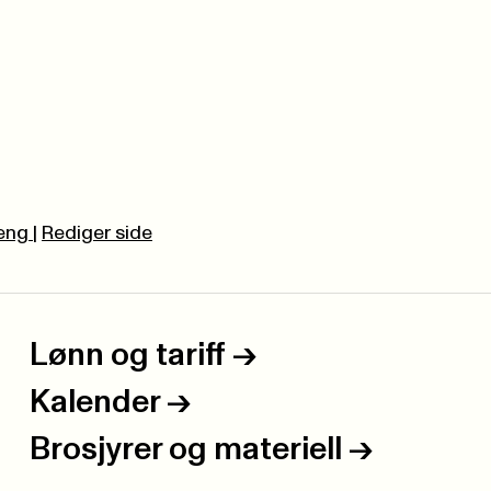
leng
|
Rediger side
Lønn og tariff
->
Kalender
->
Brosjyrer og materiell
->