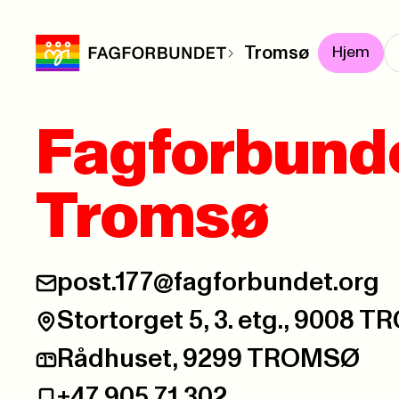
Tromsø
Hjem
Fagforbund
Tromsø
post.177@fagforbundet.org
E-post:
Stortorget 5, 3. etg., 9008 
Besøksadresse:
Rådhuset, 9299 TROMSØ
Postadresse:
+47 905 71 302