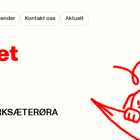
lender
Kontakt oss
Aktuelt
et
KYRKSÆTERØRA