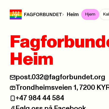
Heim
Hjem
Ka
Fagforbund
Heim
post.032@fagforbundet.org
E-post:
Trondheimsveien 1, 7200 
Postadresse:
+47 984 44 584
Telefon:
Følg oss på Facebook