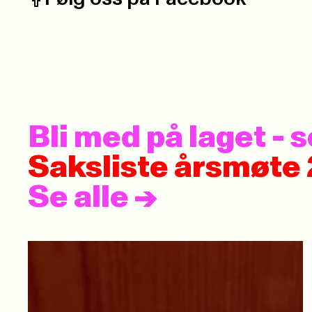
Facebook:
Bli med på laget -
Saksliste årsmøte
Se alle
->