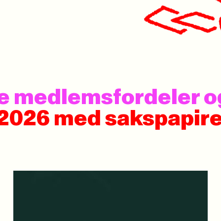
 se medlemsfordeler 
 2026 med sakspapire