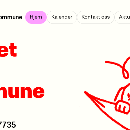
skommune
Hjem
Kalender
Kontakt oss
Aktu
et
mune
 7735