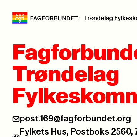
Trøndelag Fylke
Fagforbund
Trøndelag
Fylkeskom
post.169@fagforbundet.org
E-post:
Fylkets Hus, Postboks 2560,