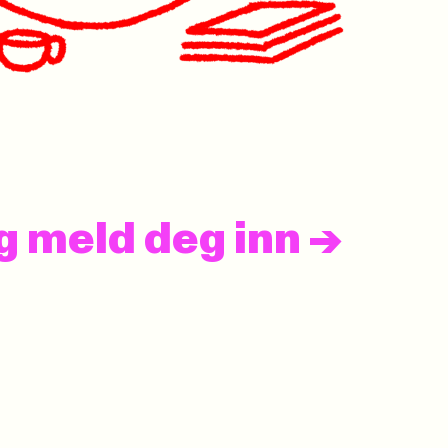
og meld deg inn
->