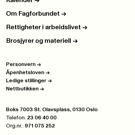
Kalender
->
Om Fagforbundet
->
Rettigheter i arbeidslivet
->
Brosjyrer og materiell
->
Personvern
->
Åpenhetsloven
->
Ledige stillinger
->
Nettbutikken
->
Postboks:
Boks 7003 St. Olavsplass, 0130 Oslo
Telefon:
23 06 40 00
Org.nr.:
971 075 252