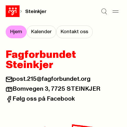
Steinkjer
Hjem
Kalender
Kontakt oss
Fagforbundet
Steinkjer
post.215@fagforbundet.org
E-post:
Bomvegen 3, 7725 STEINKJER
Postadresse:
Følg oss på Facebook
Facebook: