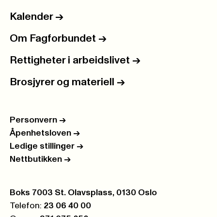
Kalender
->
Om Fagforbundet
->
Rettigheter i arbeidslivet
->
Brosjyrer og materiell
->
Personvern
->
Åpenhetsloven
->
Ledige stillinger
->
Nettbutikken
->
Postboks:
Boks 7003 St. Olavsplass, 0130 Oslo
Telefon:
23 06 40 00