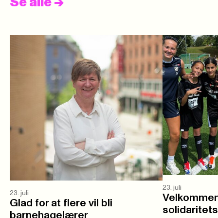
Se alle
->
23. juli
23. juli
Velkommen 
Glad for at flere vil bli
solidaritet
barnehagelærer