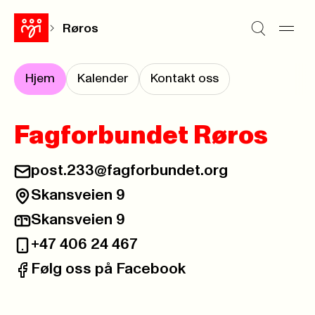
Røros
Hjem
Kalender
Kontakt oss
Fagforbundet Røros
post.233@fagforbundet.org
E-post:
Skansveien 9
Besøksadresse:
Skansveien 9
Postadresse:
+47 406 24 467
Telefon:
Følg oss på Facebook
Facebook: