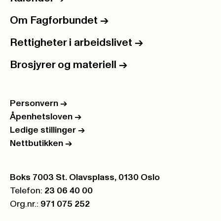
Om Fagforbundet
->
Rettigheter i arbeidslivet
->
Brosjyrer og materiell
->
Personvern
->
Åpenhetsloven
->
Ledige stillinger
->
Nettbutikken
->
Postboks:
Boks 7003 St. Olavsplass, 0130 Oslo
Telefon:
23 06 40 00
Org.nr.:
971 075 252