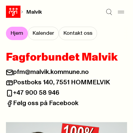
Malvik
Hjem
Kalender
Kontakt oss
Fagforbundet Malvik
pfm@malvik.kommune.no
E-post:
Postboks 140, 7551 HOMMELVIK
Postadresse:
+47 900 58 946
Telefon:
Følg oss på Facebook
Facebook: