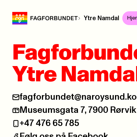
Ytre Namdal
Hje
Fagforbund
Ytre Namda
fagforbundet@naroysund.k
E-post:
Museumsgata 7, 7900 Rørvik
Postadresse:
+47 476 65 785
Telefon:
Følg oss på Facebook