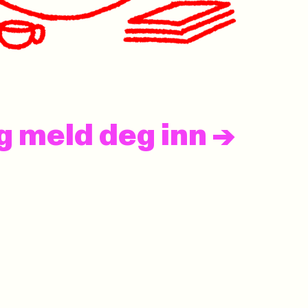
og meld deg inn
->