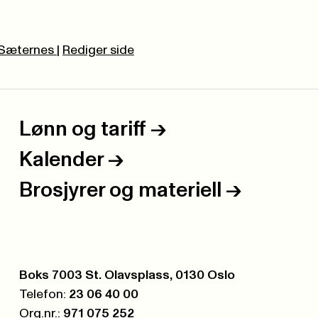
 Sæternes
|
Rediger side
Lønn og tariff
->
Kalender
->
Brosjyrer og materiell
->
Postboks:
Boks 7003 St. Olavsplass, 0130 Oslo
Telefon:
23 06 40 00
Org.nr.:
971 075 252