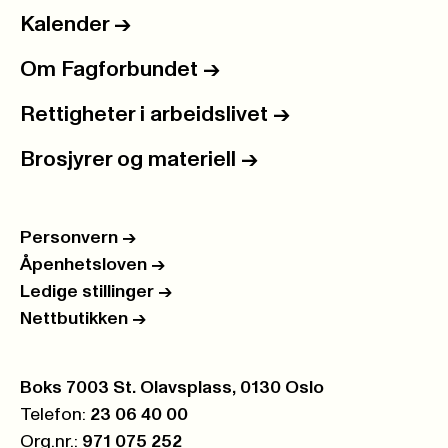
Kalender
->
Om Fagforbundet
->
Rettigheter i arbeidslivet
->
Brosjyrer og materiell
->
Personvern
->
Åpenhetsloven
->
Ledige stillinger
->
Nettbutikken
->
Postboks:
Boks 7003 St. Olavsplass, 0130 Oslo
Telefon:
23 06 40 00
Org.nr.:
971 075 252