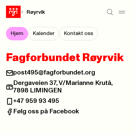
Røyrvik
Hjem
Kalender
Kontakt oss
Fagforbundet Røyrvik
post495@fagforbundet.org
E-post:
Dergaveien 37, V/Marianne Krutå,
Postadresse:
7898 LIMINGEN
+47 959 93 495
Telefon:
Følg oss på Facebook
Facebook: