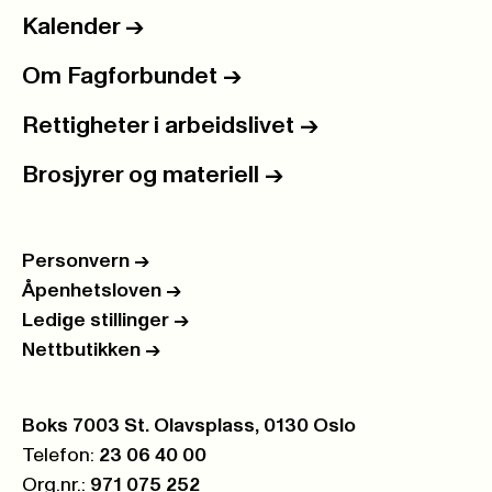
Kalender
->
Om Fagforbundet
->
Rettigheter i arbeidslivet
->
Brosjyrer og materiell
->
Personvern
->
Åpenhetsloven
->
Ledige stillinger
->
Nettbutikken
->
Postboks:
Boks 7003 St. Olavsplass, 0130 Oslo
Telefon:
23 06 40 00
Org.nr.:
971 075 252