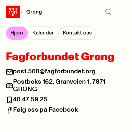
Grong
Hjem
Kalender
Kontakt oss
Fagforbundet Grong
post.568@fagforbundet.org
E-post:
Postboks 162, Granveien 1, 7871
Postadresse:
GRONG
40 47 59 25
Telefon:
Følg oss på Facebook
Facebook: