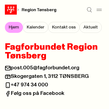
Region Tønsberg
Hjem
Kalender
Kontakt oss
Aktuelt
Fagforbundet Region
Tønsberg
post.005@fagforbundet.org
E-post:
Skogergaten 1, 3112 TØNSBERG
Postadresse:
+47 974 34 000
Telefon:
Følg oss på Facebook
Facebook: