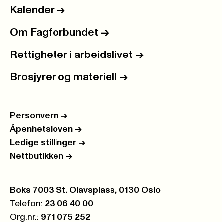
Kalender
->
Om Fagforbundet
->
Rettigheter i arbeidslivet
->
Brosjyrer og materiell
->
Personvern
->
Åpenhetsloven
->
Ledige stillinger
->
Nettbutikken
->
Postboks:
Boks 7003 St. Olavsplass, 0130 Oslo
Telefon:
23 06 40 00
Org.nr.:
971 075 252