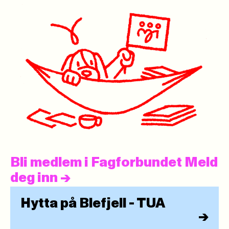
Bli medlem i Fagforbundet Meld
deg inn
->
Hytta på Blefjell - TUA
->