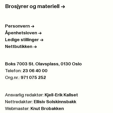
Brosjyrer og materiell
->
Personvern
->
Åpenhetsloven
->
Ledige stillinger
->
Nettbutikken
->
Postboks:
Boks 7003 St. Olavsplass, 0130 Oslo
Telefon:
23 06 40 00
Org.nr.:
971 075 252
Ansvarlig redaktør:
Kjell-Erik Kallset
Nettredaktør:
Ellisiv Solskinnsbakk
Webmaster:
Knut Brobakken