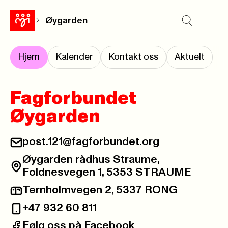
Øygarden
Hjem
Kalender
Kontakt oss
Aktuelt
Fagforbundet
Øygarden
post.121@fagforbundet.org
E-post:
Øygarden rådhus Straume,
Besøksadresse:
Foldnesvegen 1, 5353 STRAUME
Ternholmvegen 2, 5337 RONG
Postadresse:
+47 932 60 811
Telefon:
Følg oss på Facebook