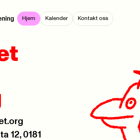
ening
Hjem
Kalender
Kontakt oss
et
g
et.org
a 12, 0181