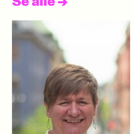
Se alle
->