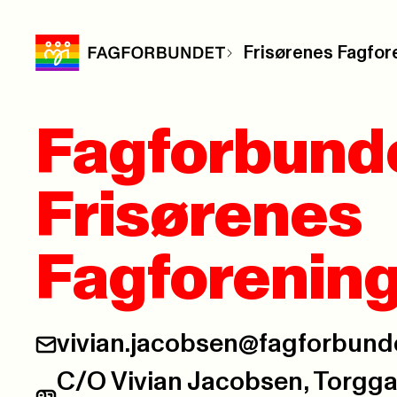
Frisørenes Fagfor
Fagforbund
Frisørenes
Fagforenin
vivian.jacobsen@fagforbund
E-post:
C/O Vivian Jacobsen, Torggat