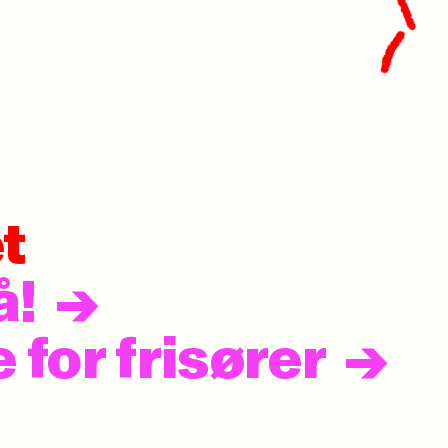
t
å!
 for frisører