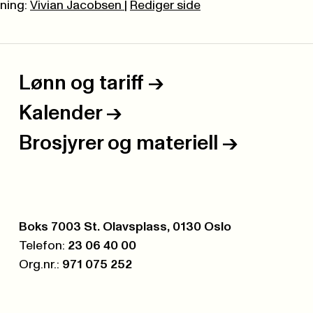
ning:
Vivian Jacobsen
|
Rediger side
Lønn og tariff
->
Kalender
->
Brosjyrer og materiell
->
Postboks:
Boks 7003 St. Olavsplass, 0130 Oslo
Telefon:
23 06 40 00
Org.nr.:
971 075 252