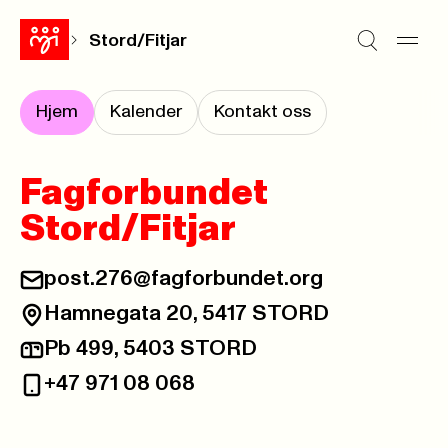
Stord/Fitjar
Hjem
Kalender
Kontakt oss
Fagforbundet
Stord/Fitjar
post.276@fagforbundet.org
E-post:
Hamnegata 20, 5417 STORD
Besøksadresse:
Pb 499, 5403 STORD
Postadresse:
+47 971 08 068
Telefon: