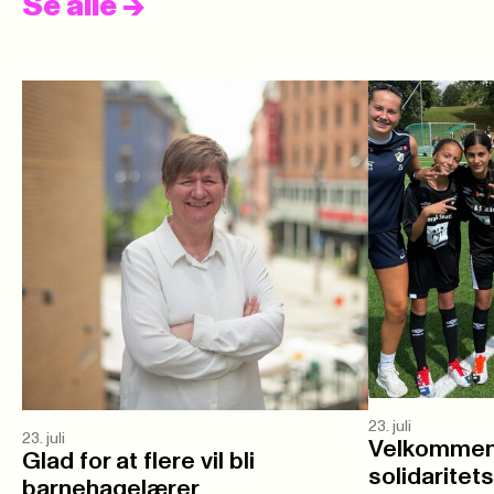
Se alle
->
23. juli
23. juli
Velkommen 
Glad for at flere vil bli
solidaritet
barnehagelærer