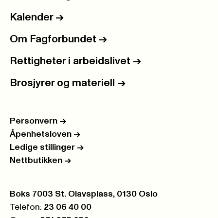
Kalender
->
Om Fagforbundet
->
Rettigheter i arbeidslivet
->
Brosjyrer og materiell
->
Personvern
->
Åpenhetsloven
->
Ledige stillinger
->
Nettbutikken
->
Postboks:
Boks 7003 St. Olavsplass, 0130 Oslo
Telefon:
23 06 40 00