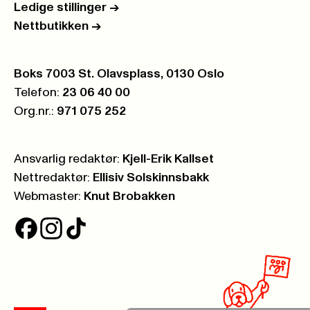
Ledige stillinger
->
Nettbutikken
->
Postboks:
Boks 7003 St. Olavsplass, 0130 Oslo
Telefon:
23 06 40 00
Org.nr.:
971 075 252
Ansvarlig redaktør:
Kjell-Erik Kallset
Nettredaktør:
Ellisiv Solskinnsbakk
Webmaster:
Knut Brobakken