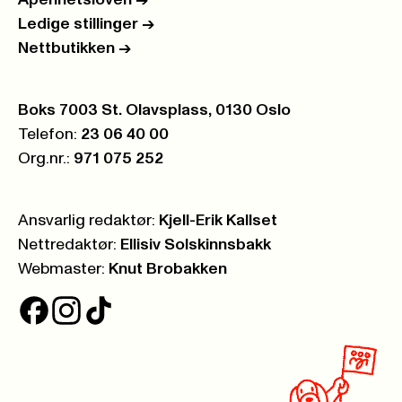
Åpenhetsloven
->
Ledige stillinger
->
Nettbutikken
->
Postboks:
Boks 7003 St. Olavsplass, 0130 Oslo
Telefon:
23 06 40 00
Org.nr.:
971 075 252
Ansvarlig redaktør:
Kjell-Erik Kallset
Nettredaktør:
Ellisiv Solskinnsbakk
Webmaster:
Knut Brobakken