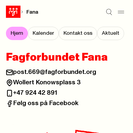
Fana
Hjem
Kalender
Kontakt oss
Aktuelt
Fagforbundet Fana
post.669@fagforbundet.org
E-post:
Wollert Konowsplass 3
Besøksadresse:
+47 924 42 891
Telefon:
Følg oss på Facebook
Facebook: