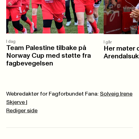
I dag
I går
Team Palestine tilbake på
Her møter 
Norway Cup med støtte fra
Arendalsuk
fagbevegelsen
Webredaktør for Fagforbundet Fana:
Solveig Irene
Skjerve
|
Rediger side