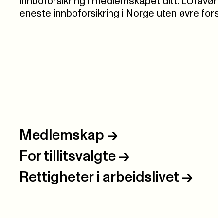
innboforsikring i medlemskapet ditt. LOfavør
eneste innboforsikring i Norge uten øvre for
Medlemskap
->
For tillitsvalgte
->
Rettigheter i arbeidslivet
->