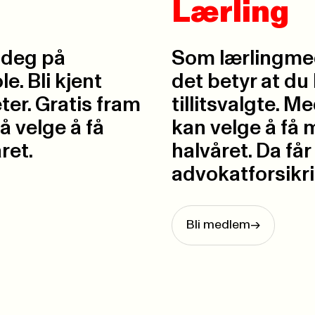
Lærling
 deg på
Som lærlingmed
e. Bli kjent
det betyr at du
ter. Gratis fram
tillitsvalgte. 
å velge å få
kan velge å få m
ret.
halvåret. Da få
advokatforsikri
Bli medlem
->