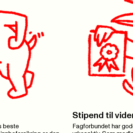
Stipend til vi
s beste
Fagforbundet har gode