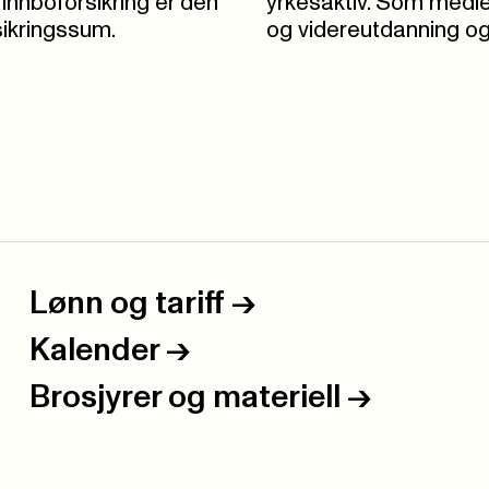
 innboforsikring er den
yrkesaktiv. Som medlem
sikringssum.
og videreutdanning og 
Lønn og tariff
->
Kalender
->
Brosjyrer og materiell
->