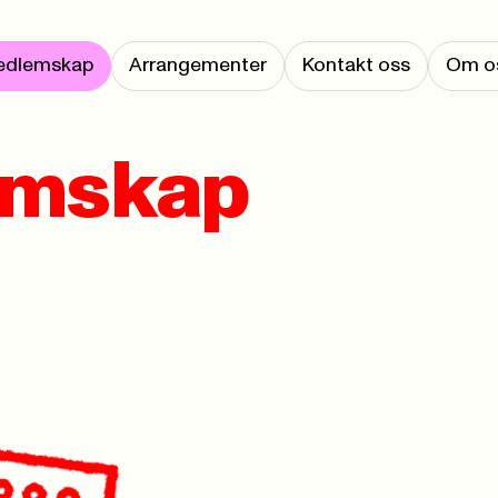
edlemskap
Arrangementer
Kontakt oss
Om o
mskap