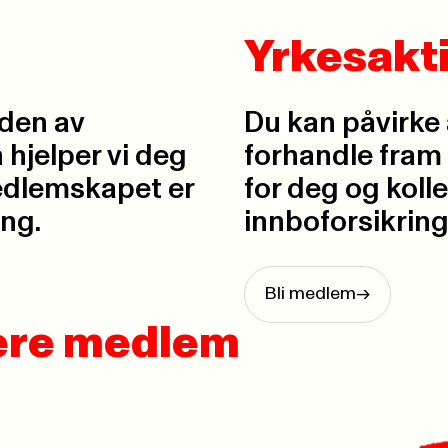
Yrkesakti
iden av
Du kan påvirke 
hjelper vi deg
forhandle fram 
Medlemskapet er
for deg og koll
ing.
innboforsikring
Bli medlem
->
være medlem