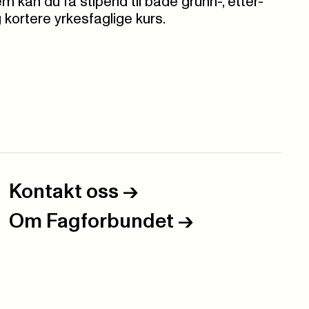
 kan du få stipend til både grunn-, etter-
kortere yrkesfaglige kurs.
Kontakt oss
->
Om Fagforbundet
->